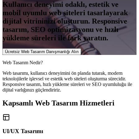
Kullanıcı deneyimi odaklı, estetik ve
mobil uyumlu web siteleri tasarlayarak
dijital vitrininizi oluşturun. Responsive
tasarım, SEO optimizasyonu ve hızlı
yükleme süreleri ile fark yaratın.
Ücretsiz Web Tasarım Danışmanlığı Alın
Web Tasarım Nedir?
Web tasarımı, kullanıcı deneyimini ön planda tutarak, modern
teknolojilerle işlevsel ve estetik web siteleri oluşturma sürecidir.
Responsive tasarım, hızlı yükleme süreleri ve SEO uyumluluğu ile
dijital varlığınızı güçlendiririz.
Kapsamlı
Web Tasarım Hizmetleri
UI/UX Tasarımı