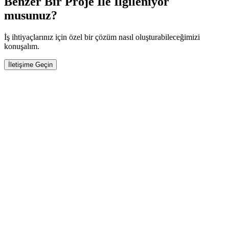
Benzer Bir Proje İle İlgileniyor
musunuz?
İş ihtiyaçlarınız için özel bir çözüm nasıl oluşturabileceğimizi
konuşalım.
İletişime Geçin
+90 (332) 42 00 222
info@mkosoft.net