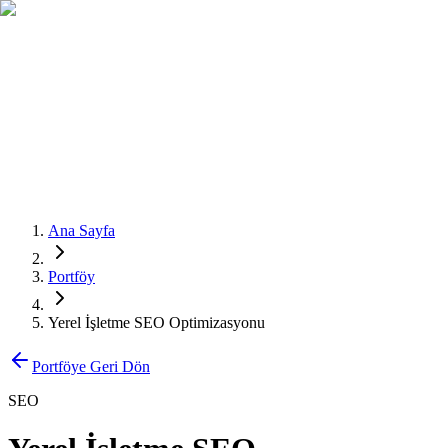
Teklif Al
Ana Sayfa
Portföy
Yerel İşletme SEO Optimizasyonu
Portföye Geri Dön
SEO