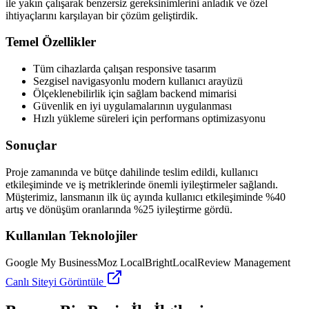
ile yakın çalışarak benzersiz gereksinimlerini anladık ve özel
ihtiyaçlarını karşılayan bir çözüm geliştirdik.
Temel Özellikler
Tüm cihazlarda çalışan responsive tasarım
Sezgisel navigasyonlu modern kullanıcı arayüzü
Ölçeklenebilirlik için sağlam backend mimarisi
Güvenlik en iyi uygulamalarının uygulanması
Hızlı yükleme süreleri için performans optimizasyonu
Sonuçlar
Proje zamanında ve bütçe dahilinde teslim edildi, kullanıcı
etkileşiminde ve iş metriklerinde önemli iyileştirmeler sağlandı.
Müşterimiz, lansmanın ilk üç ayında kullanıcı etkileşiminde %40
artış ve dönüşüm oranlarında %25 iyileştirme gördü.
Kullanılan Teknolojiler
Google My Business
Moz Local
BrightLocal
Review Management
Canlı Siteyi Görüntüle